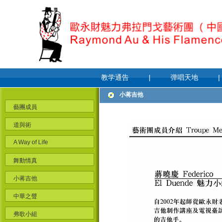
教学通告
|
弹唱天地
|
小蒋吉他
藝團成員
道與術
A Way of Life
舞動情真
小蒋吉他
中華之聲
弗歌小組