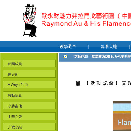
教學通告
|
彈唱天地
|
【活動記錄】莫瑞祺2025魅力佛蘭明
藝團成員
道與術
▓ 【活動記錄】莫
A Way of Life
舞動情真
小蔣吉他
中華之聲
弗歌小組