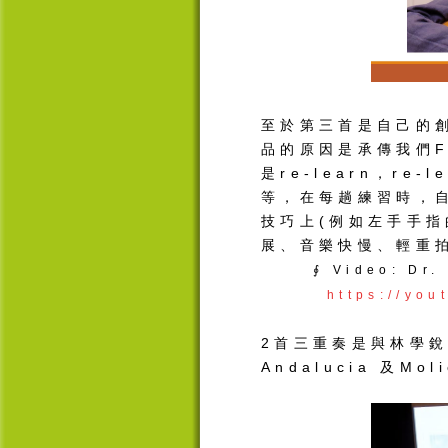
至於第三首是自己的
品的原因是承傳我們
是
re-learn
，
re-l
等，在每趟練習時，
技巧上
(
例如左手手指
展、音樂快慢、輕重
∮ Video: Dr.
https://yo
2首三重奏是與林學
Andalucia
及
Mol