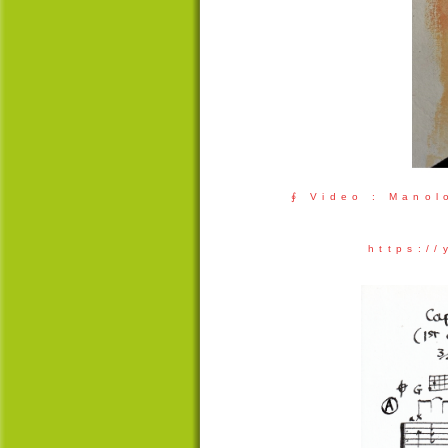
∮ Video : Manol
https:/