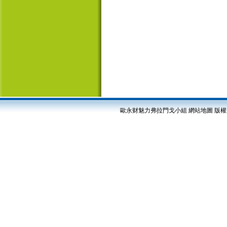
歐永财魅力弗拉門戈小組
網站地圖
版權