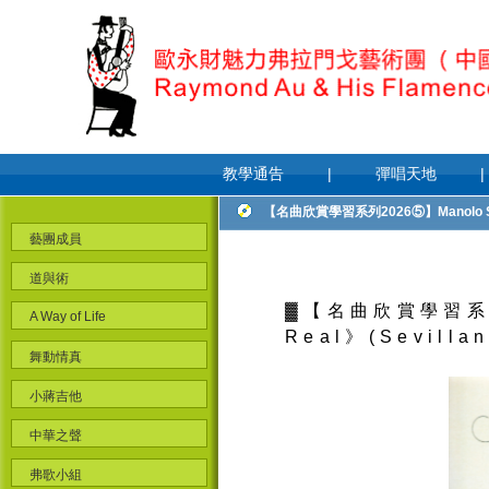
教學通告
|
彈唱天地
|
【名曲欣賞學習系列2026⑤】Manolo Sanlu
藝團成員
道與術
▓【名曲欣賞學習系列2
A Way of Life
Real》(Sevilla
舞動情真
小蔣吉他
中華之聲
弗歌小組