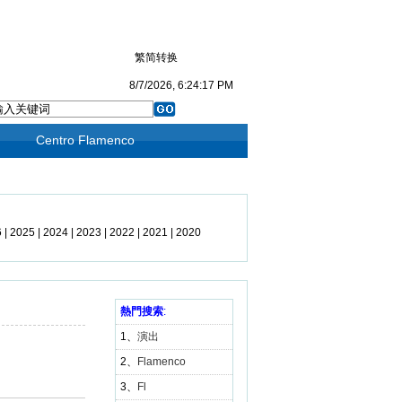
繁简转换
8/7/2026, 6:24:17 PM
Centro Flamenco
6
|
2025
|
2024
|
2023
|
2022
|
2021
|
2020
19
|
2018
|
2017
|
2016
|
2015
|
2014
|
3
|
2012
|
2011
|
2010
|
2009
熱門搜索
|
2008
:
|
1、
演出
2、
Flamenco
3、
Fl