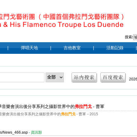
搜索
:
|
彈唱天地
|
吉他教室
|
活動記錄
|
202
|
20
015秋季音樂會演出後分享系列之攝影世界中的
弗拉門戈
- 曹軍
201
5秋季音樂會演出後分享系列之攝影世界中的
弗拉門戈
- 曹軍－2015
ges/News_466.asp
- 資訊類