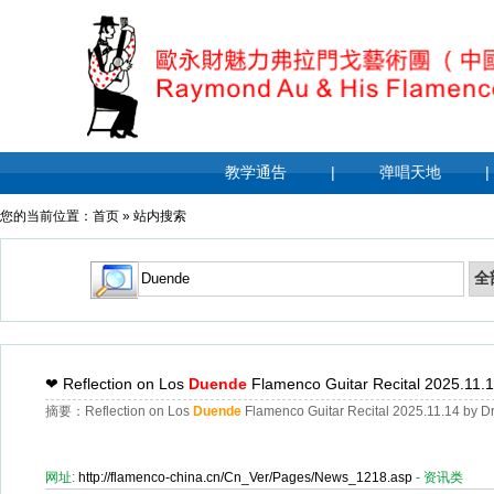
教学通告
|
弹唱天地
|
您的当前位置：
首页
»
站内搜索
❤
Reflection on Los
Duende
Flamenco Guitar Recital 2025.11.1
摘要：Reflection on Los
Duende
Flamenco Guitar Recital 2025.11.14 by 
网址:
http://flamenco-china.cn/Cn_Ver/Pages/News_1218.asp
- 资讯类