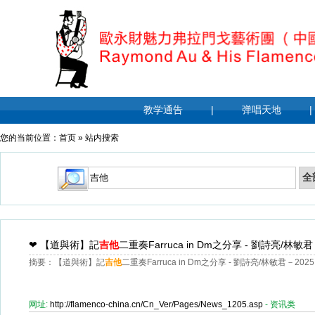
教学通告
|
弹唱天地
|
您的当前位置：
首页
»
站内搜索
❤
【道與術】記
吉他
二重奏Farruca in Dm之分享 - 劉詩亮/林敏君
摘要：【道與術】記
吉他
二重奏Farruca in Dm之分享 - 劉詩亮/林敏君－2025
网址:
http://flamenco-china.cn/Cn_Ver/Pages/News_1205.asp
- 资讯类