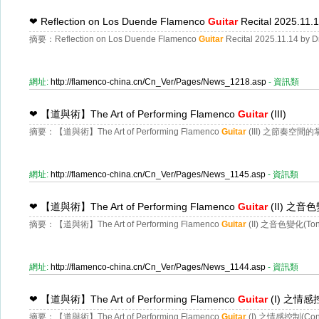
❤
Reflection on Los Duende Flamenco
Guitar
Recital 2025.11.
摘要：Reflection on Los Duende Flamenco
Guitar
Recital 2025.11.14 by 
網址:
http://flamenco-china.cn/Cn_Ver/Pages/News_1218.asp
- 資訊類
❤
【道與術】The Art of Performing Flamenco
Guitar
(III)
摘要：【道與術】The Art of Performing Flamenco
Guitar
(III) 之節奏空間的掌控
網址:
http://flamenco-china.cn/Cn_Ver/Pages/News_1145.asp
- 資訊類
❤
【道與術】The Art of Performing Flamenco
Guitar
(II) 之音色變
摘要：【道與術】The Art of Performing Flamenco
Guitar
(II) 之音色變化(Tone
網址:
http://flamenco-china.cn/Cn_Ver/Pages/News_1144.asp
- 資訊類
❤
【道與術】The Art of Performing Flamenco
Guitar
(I) 之情感控
摘要：【道與術】The Art of Performing Flamenco
Guitar
(I) 之情感控制(Con 