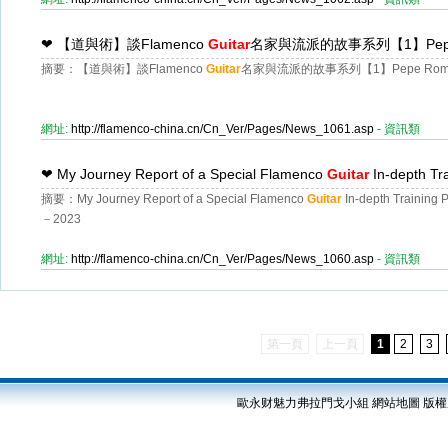
❤
【道與術】談Flamenco
Guitar
名家與流派的故事系列【1】Pepe 
摘要：【道與術】談Flamenco
Guitar
名家與流派的故事系列【1】Pepe Romer
網址:
http://flamenco-china.cn/Cn_Ver/Pages/News_1061.asp
- 資訊類
❤
My Journey Report of a Special Flamenco
Guitar
In-depth
摘要：My Journey Report of a Special Flamenco
Guitar
In-depth Trai
Helen Chau
－2023
網址:
http://flamenco-china.cn/Cn_Ver/Pages/News_1060.asp
- 資訊類
第一頁
上一頁
1
2
3
歐永财魅力弗拉門戈小組
網站地圖
版權