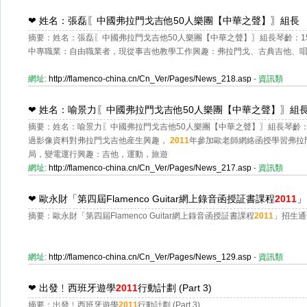
❤
姓名：張磊〖中國弗拉門戈吉他50人樂團【中華之聲】〗組長
摘要：姓名：張磊〖中國弗拉門戈吉他50人樂團【中華之聲】〗組長琴齡：1
中專職業：自由職業者，現從事吉他教學工作興趣：弗拉門戈、古典吉他、
網址:
http://flamenco-china.cn/Cn_Ver/Pages/News_218.asp
- 資訊類
❤
姓名：喻景力〖中國弗拉門戈吉他50人樂團【中華之聲】〗組
摘要：姓名：喻景力〖中國弗拉門戈吉他50人樂團【中華之聲】〗組長琴齡：2
過影像資料對弗拉門戈吉他産生興趣，
2011
年參加歐老師網絡函授學習弗拉
局，變電運行興趣：吉他，運動，旅遊
網址:
http://flamenco-china.cn/Cn_Ver/Pages/News_217.asp
- 資訊類
❤
歐永財「第四屆Flamenco Guitar網上錄音函授証書課程
2011
」
摘要：歐永財「第四屆Flamenco Guitar網上錄音函授証書課程
2011
」招生通告
網址:
http://flamenco-china.cn/Cn_Ver/Pages/News_129.asp
- 資訊類
❤
出發﹗西班牙遊學
2011
行動計劃 (Part 3)
摘要：出發﹗西班牙遊學
2011
行動計劃 (Part 3)