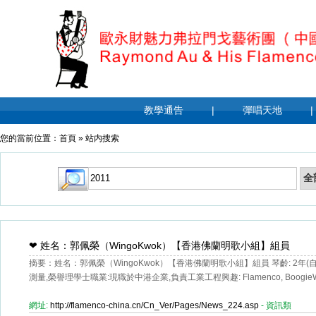
教學通告
|
彈唱天地
|
您的當前位置：
首頁
»
站内搜索
❤
姓名：郭佩榮（WingoKwok）【香港佛蘭明歌小組】組員
摘要：姓名：郭佩榮（WingoKwok）【香港佛蘭明歌小組】組員 琴齡: 2年(
測量,榮譽理學士職業:現職於中港企業,負責工業工程興趣: Flamenco, BoogieWoogie,
網址:
http://flamenco-china.cn/Cn_Ver/Pages/News_224.asp
- 資訊類