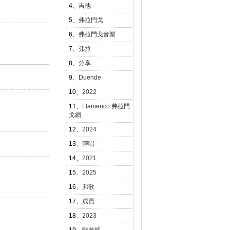
4、
吉他
5、
弗拉門戈
6、
弗拉門戈音樂
7、
弗拉
8、
分享
9、
Duende
10、
2022
11、
Flamenco 弗拉門
戈網
12、
2024
13、
彈唱
14、
2021
15、
2025
16、
弗歌
17、
成員
18、
2023