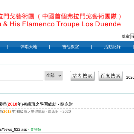
搜索
:
|
彈唱天地
|
吉他教室
|
活動記錄
|
202
|
20
課程(
2018
年)初級班之學習總結 - 歐永財
201
(
2018
年)初級班之學習總結 - 歐永財－2020
ges/News_822.asp
- 資訊類