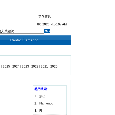
繁简转换
8/6/2026, 4:30:07 AM
Centro Flamenco
6
|
2025
|
2024
|
2023
|
2022
|
2021
|
2020
19
|
2018
|
2017
|
2016
|
2015
|
2014
|
3
|
2012
|
2011
|
2010
|
2009
熱門搜索
|
2008
:
|
1、
演出
2、
Flamenco
3、
Fl